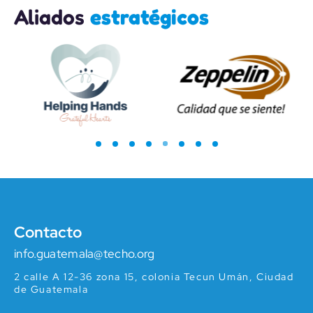
Aliados
estratégicos
1
2
3
4
6
5
Contacto
info.guatemala@techo.org
2 calle A 12-36 zona 15, colonia Tecun Umán, Ciudad
de Guatemala